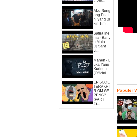
t. Sar...
Aksi Song
ong Pria i
ni yang Bi
kin Tim...
Safira Ine
ma - Bany
u Moto -
Dj Sant
u...
Mahen - L
uka Yang
Kurindu
(Official ...
EPISODE
TERAKHI
Populer 
R OM GE
PENG?
(PART
2)...