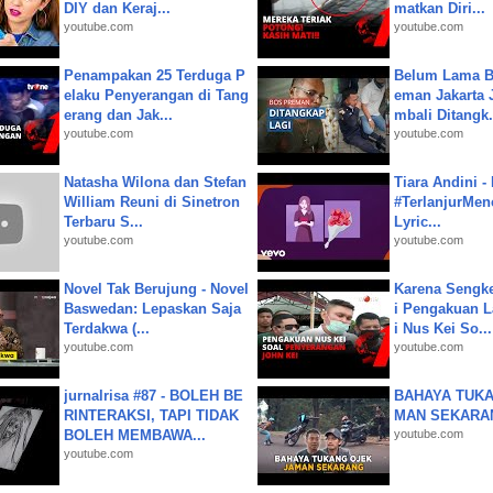
DIY dan Keraj...
matkan Diri...
youtube.com
youtube.com
Penampakan 25 Terduga P
Belum Lama B
elaku Penyerangan di Tang
eman Jakarta 
erang dan Jak...
mbali Ditangk.
youtube.com
youtube.com
Natasha Wilona dan Stefan
Tiara Andini -
William Reuni di Sinetron
#TerlanjurMenc
Terbaru S...
Lyric...
youtube.com
youtube.com
Novel Tak Berujung - Novel
Karena Sengke
Baswedan: Lepaskan Saja
i Pengakuan 
Terdakwa (...
i Nus Kei So...
youtube.com
youtube.com
jurnalrisa #87 - BOLEH BE
BAHAYA TUKA
RINTERAKSI, TAPI TIDAK
MAN SEKARA
BOLEH MEMBAWA...
youtube.com
youtube.com