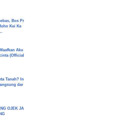
ebas, Bos Pr
John Kei Ke
..
 Maafkan Aku
inta (Official
ta Tanah? In
Langsung dar
NG OJEK JA
NG