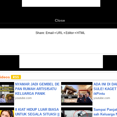
Close
6
Share:
Email
•
URL
•
Editor
•
HTML
Videos
NYAMAR JADI GEMBEL DE
ADA INI DI 
PAN RUMAH ARTIS❗SATU
SULE! KAGET 
KELUARGA PANIK
ikPintu
youtube.com
youtube.com
8 KIAT HIDUP LUAR BIASA
Sampai Panjat
UNTUK SEGALA SITUASI ||
sah Keluarga 