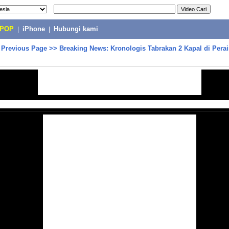
-POP
|
iPhone
|
Hubungi kami
>
Previous Page
>>
Breaking News: Kronologis Tabrakan 2 Kapal di Pera