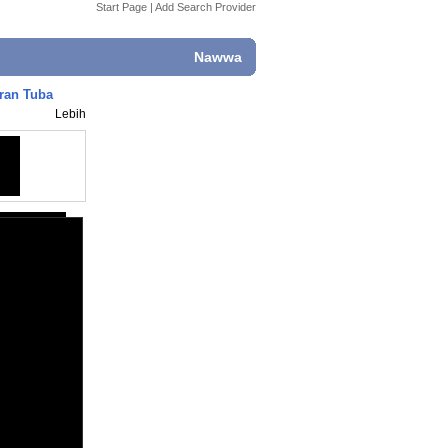
Start Page
|
Add Search Provider
Nawwa
iran Tuba
Lebih