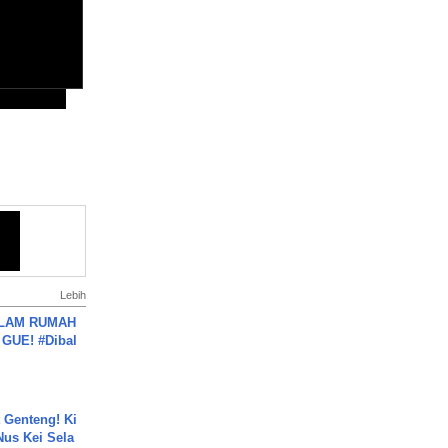
Lebih
DALAM RUMAH
GUE! #Dibal
 Genteng! Ki
Nus Kei Sela