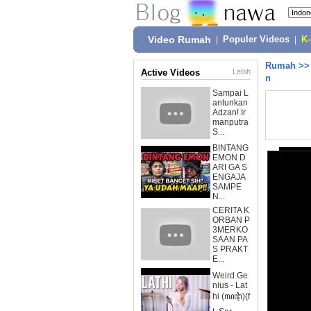
Video Rumah
|
Populer Videos
|
K
Rumah
>
Active Videos
Lebih
n
Sampai L
antunkan
Adzan! Ir
manputra
S...
BINTANG
EMON D
ARI GA S
ENGAJA
SAMPE
N...
CERITA K
ORBAN P
3MERKO
SAAN PA
S PRAKT
E...
Weird Ge
nius - Lat
hi (ꦭꦛꦶ)(f