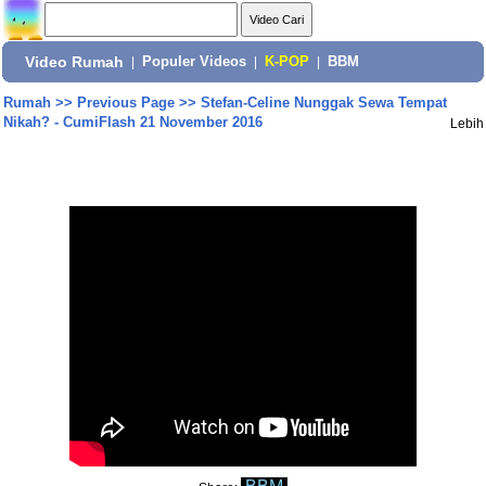
Video Rumah
|
Populer Videos
|
K-POP
|
BBM
Rumah
>>
Previous Page
>>
Stefan-Celine Nunggak Sewa Tempat
Nikah? - CumiFlash 21 November 2016
Lebih