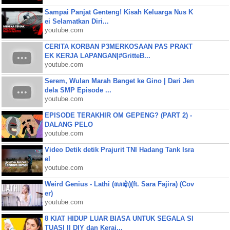
Sampai Panjat Genteng! Kisah Keluarga Nus K
ei Selamatkan Diri...
youtube.com
CERITA KORBAN P3MERKOSAAN PAS PRAKT
EK KERJA LAPANGAN|#GritteB...
youtube.com
Serem, Wulan Marah Banget ke Gino | Dari Jen
dela SMP Episode ...
youtube.com
EPISODE TERAKHIR OM GEPENG? (PART 2) -
DALANG PELO
youtube.com
Video Detik detik Prajurit TNI Hadang Tank Isra
el
youtube.com
Weird Genius - Lathi (ꦭꦛꦶ)(ft. Sara Fajira) (Cov
er)
youtube.com
8 KIAT HIDUP LUAR BIASA UNTUK SEGALA SI
TUASI || DIY dan Keraj...