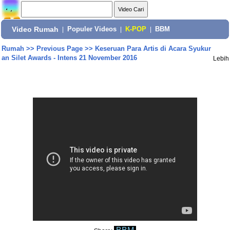
Video Rumah
|
Populer Videos
|
K-POP
|
BBM
Rumah
>>
Previous Page
>>
Keseruan Para Artis di Acara Syukur
an Silet Awards - Intens 21 November 2016
Lebih