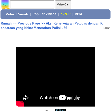
Video Rumah
|
Populer Videos
|
K-POP
|
BBM
Rumah
>>
Previous Page
>>
Aksi Kejar-kejaran Petugas dengan K
endaraan yang Nekat Menerobos Polisi - 86
Lebih