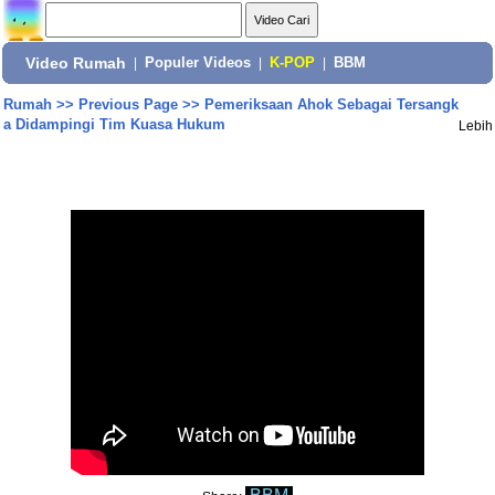
Video Rumah
|
Populer Videos
|
K-POP
|
BBM
Rumah
>>
Previous Page
>>
Pemeriksaan Ahok Sebagai Tersangk
a Didampingi Tim Kuasa Hukum
Lebih