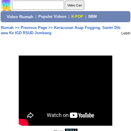
Video Rumah
|
Populer Videos
|
K-POP
|
BBM
Rumah
>>
Previous Page
>>
Keracunan Asap Fogging, Santri Dib
awa Ke IGD RSUD Jombang
Lebih