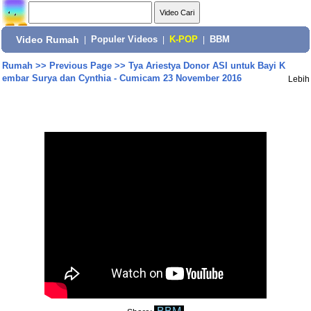
Video Rumah
|
Populer Videos
|
K-POP
|
BBM
Rumah
>>
Previous Page
>>
Tya Ariestya Donor ASI untuk Bayi K
embar Surya dan Cynthia - Cumicam 23 November 2016
Lebih