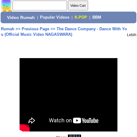
Video Rumah
|
Populer Videos
|
K-POP
|
BBM
Rumah
>>
Previous Page
>>
The Dance Company - Dance With Yo
u (Official Music Video NAGASWARA)
Lebih