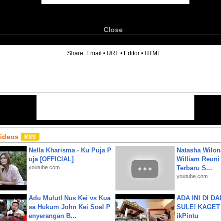
Close
6
Share:
Email
•
URL
•
Editor
•
HTML
Videos
Nella Kharisma - Ku Puja P
Natasha Wilon
uja [OFFICIAL]
William Reuni 
youtube.com
Terbaru S...
youtube.com
Adu Mulut! Nus Kei vs Kua
ADA INI DI 
sa Hukum John Kei Soal P
SULE! KAGET 
enyerangan B...
ikPintu