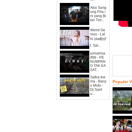
Aksi Song
ong Pria i
ni yang Bi
kin Tim...
Weird Ge
nius - Lat
hi (ꦭꦛꦶ)(f
t. Sar...
jurnalrisa
#86 - PE
NUMPAN
G TAK KA
SAT...
Safira Ine
ma - Bany
Populer 
u Moto -
Dj Sant
u...