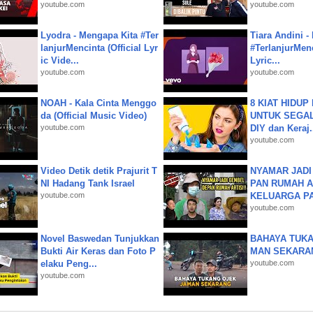
youtube.com
youtube.com
Lyodra - Mengapa Kita #Ter
Tiara Andini -
lanjurMencinta (Official Lyr
#TerlanjurMenc
ic Vide...
Lyric...
youtube.com
youtube.com
NOAH - Kala Cinta Menggo
8 KIAT HIDUP
da (Official Music Video)
UNTUK SEGALA
youtube.com
DIY dan Keraj.
youtube.com
Video Detik detik Prajurit T
NYAMAR JADI
NI Hadang Tank Israel
PAN RUMAH A
youtube.com
KELUARGA P
youtube.com
Novel Baswedan Tunjukkan
BAHAYA TUKA
Bukti Air Keras dan Foto P
MAN SEKARA
elaku Peng...
youtube.com
youtube.com