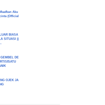
 Maafkan Aku
inta (Official
 LUAR BIASA
 SITUASI ||
..
 GEMBEL DE
RTIS❗SATU
ANIK
NG OJEK JA
NG