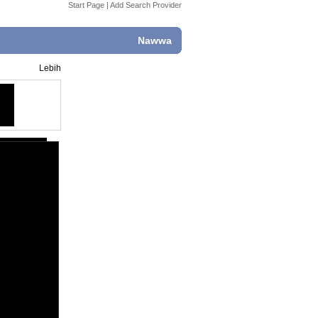
Start Page
|
Add Search Provider
Nawwa
Lebih