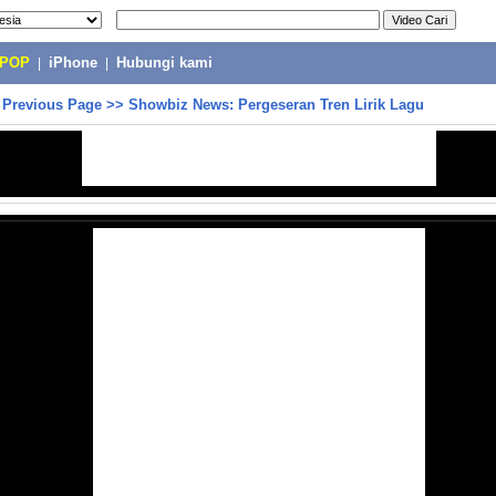
-POP
|
iPhone
|
Hubungi kami
>
Previous Page
>>
Showbiz News: Pergeseran Tren Lirik Lagu