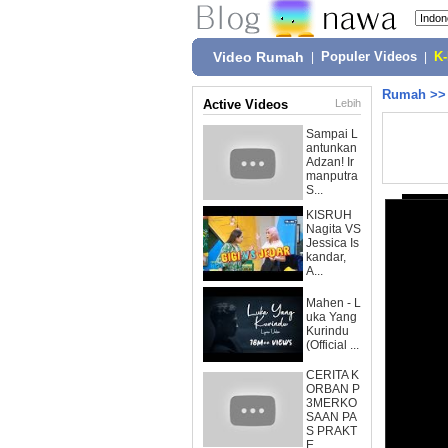
Video Rumah
|
Populer Videos
|
K
Rumah
>
Active Videos
Lebih
Sampai L
antunkan
Adzan! Ir
manputra
S...
KISRUH
Nagita VS
Jessica Is
kandar,
A...
Mahen - L
uka Yang
Kurindu
(Official ...
CERITA K
ORBAN P
3MERKO
SAAN PA
S PRAKT
E...