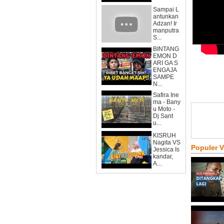
Sampai L
antunkan
Adzan! Ir
manputra
S...
BINTANG
EMON D
ARI GA S
ENGAJA
SAMPE
N...
Safira Ine
ma - Bany
u Moto -
Dj Sant
u...
KISRUH
Nagita VS
Populer 
Jessica Is
kandar,
A...