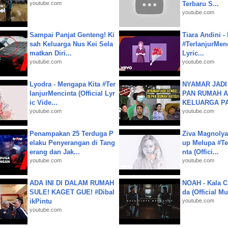
youtube.com
Terbaru S...
youtube.com
Sampai Panjat Genteng! Ki
Tiara Andini -
sah Keluarga Nus Kei Sela
#TerlanjurMenc
matkan Diri...
Lyric...
youtube.com
youtube.com
Lyodra - Mengapa Kita #Ter
NYAMAR JADI
lanjurMencinta (Official Lyr
PAN RUMAH A
ic Vide...
KELUARGA P
youtube.com
youtube.com
Penampakan 25 Terduga P
Ziva Magnolya
elaku Penyerangan di Tang
up Melupa #Te
erang dan Jak...
nta (Offici...
youtube.com
youtube.com
ADA INI DI DALAM RUMAH
NOAH - Kala C
SULE! KAGET GUE! #Dibal
da (Official M
ikPintu
youtube.com
youtube.com