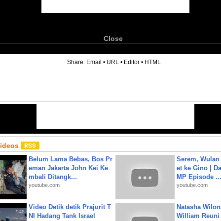
Close
6
Share:
Email
•
URL
•
Editor
•
HTML
Videos
Belum Lama Bebas, Bos Pr
Serem, Wulan
eman Jakarta John Kei Ke
et ke Gino | D
mbali Ditangk...
MP Episode ..
youtube.com
youtube.com
Video Detik detik Prajurit T
Natasha Wilon
NI Hadang Tank Israel
William Reuni 