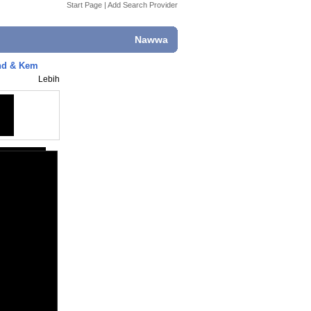
Start Page
|
Add Search Provider
Nawwa
and & Kem
Lebih