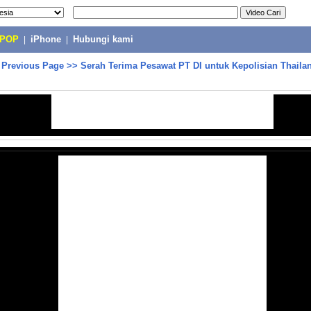
-POP
|
iPhone
|
Hubungi kami
>
Previous Page
>>
Serah Terima Pesawat PT DI untuk Kepolisian Thail