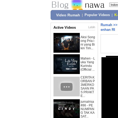
Video Rumah
|
Populer Videos
|
K
Rumah
>
Active Videos
Lebih
enhan RI
Aksi Song
ong Pria i
ni yang Bi
kin Tim...
Mahen - L
uka Yang
Kurindu
(Official ...
CERITA K
ORBAN P
3MERKO
SAAN PA
S PRAKT
E...
jurnalrisa
#86 - PE
NUMPAN
G TAK KA
SAT...