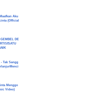
 Maafkan Aku
inta (Official
 GEMBEL DE
RTIS❗SATU
ANIK
 - Tak Sangg
rlanjurMenci
inta Menggo
usic Video)