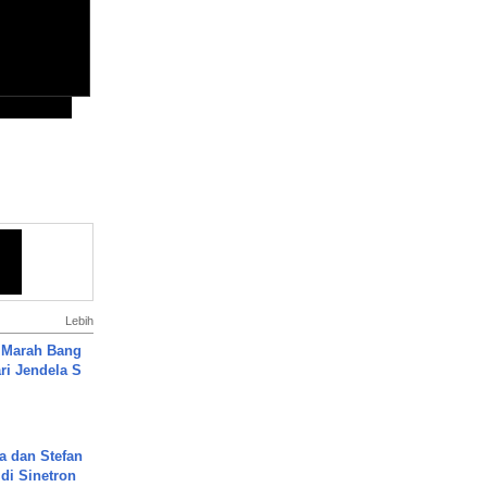
Lebih
 Marah Bang
ari Jendela S
.
a dan Stefan
di Sinetron