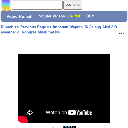
Video Rumah
|
Populer Videos
|
K-POP
|
BBM
Rumah
>>
Previous Page
>>
Imbauan Wapres JK Jelang Aksi 2 D
esember di Kongres Muslimat NU
Lebih