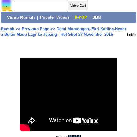
Video Rumah
|
Populer Videos
|
K-POP
|
BBM
Rumah
>>
Previous Page
>>
Demi Momongan, Fitri Karlina-Hendr
a Bulan Madu Lagi ke Jepang - Hot Shot 27 November 2016
Lebih