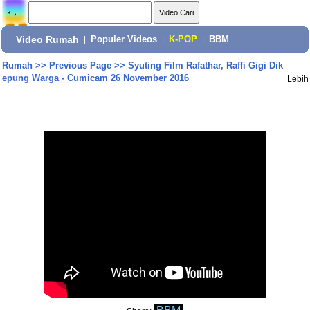
Video Rumah
|
Populer Videos
|
K-POP
|
BBM
Rumah
>>
Previous Page
>>
Syuting Film Rafathar, Raffi Gigi Dik
epung Warga - Cumicam 26 November 2016
Lebih