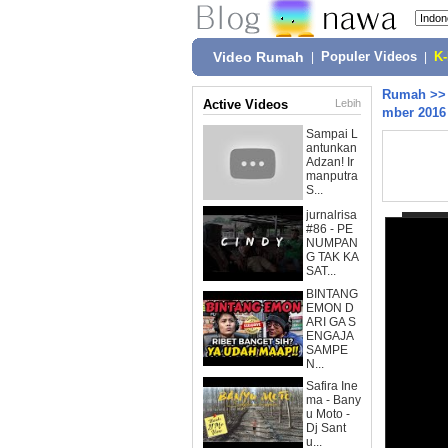
Video Rumah
|
Populer Videos
|
K
Rumah
>
Active Videos
Lebih
mber 2016
Sampai L
antunkan
Adzan! Ir
manputra
S...
jurnalrisa
#86 - PE
NUMPAN
G TAK KA
SAT...
BINTANG
EMON D
ARI GA S
ENGAJA
SAMPE
N...
Safira Ine
ma - Bany
u Moto -
Dj Sant
u...