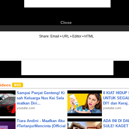
Close
6
Share:
Email
•
URL
•
Editor
•
HTML
Videos
Sampai Panjat Genteng! Ki
8 KIAT HIDUP
sah Keluarga Nus Kei Sela
UNTUK SEGALA
matkan Diri...
DIY dan Keraj.
youtube.com
youtube.com
Tiara Andini - Maafkan Aku
ADA INI DI 
#TerlanjurMencinta (Official
SULE! KAGET 