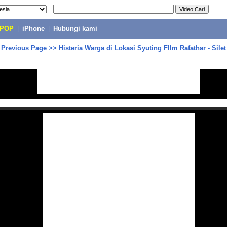
-POP
|
iPhone
|
Hubungi kami
>
Previous Page
>>
Histeria Warga di Lokasi Syuting FIlm Rafathar - Sile