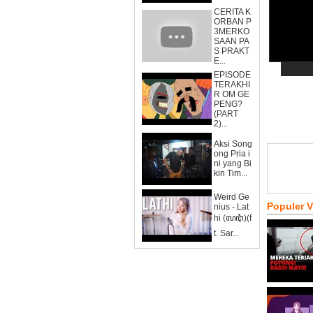
CERITA K
ORBAN P
3MERKO
SAAN PA
S PRAKT
E...
EPISODE
TERAKHI
R OM GE
PENG?
(PART
2)...
Aksi Song
ong Pria i
ni yang Bi
kin Tim...
Weird Ge
Populer 
nius - Lat
hi (ꦭꦛꦶ)(f
t. Sar...