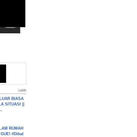
Lebih
 LUAR BIASA
 SITUASI ||
..
DALAM RUMAH
GUE! #Dibal