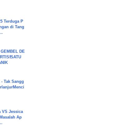
5 Terduga P
ngan di Tang
..
 GEMBEL DE
RTIS❗SATU
ANIK
 - Tak Sangg
rlanjurMenci
 VS Jessica
 Masalah Ap
..