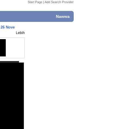
Start Page
|
Add Search Provider
Nawwa
t 26 Nove
Lebih