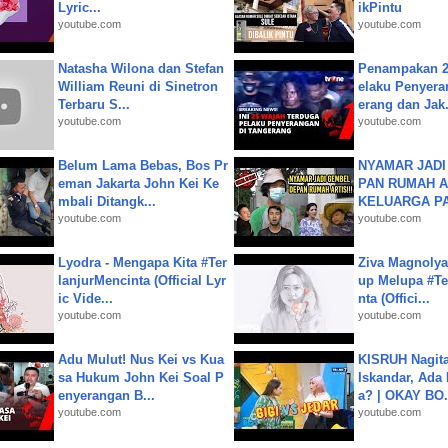
Lyric...
ikPintu
youtube.com
youtube.com
Natasha Wilona dan Stefan
Penampakan 2
William Reuni di Sinetron
elaku Penyera
Terbaru S...
erang dan Jak.
youtube.com
youtube.com
Belum Lama Bebas, Bos Pr
NYAMAR JADI
eman Jakarta John Kei Ke
PAN RUMAH A
mbali Ditangk...
KELUARGA P
youtube.com
youtube.com
Lyodra - Mengapa Kita #Ter
Ziva Magnolya
lanjurMencinta (Official Lyr
up Melupa #Te
ic Vide...
nta (Offici...
youtube.com
youtube.com
Adu Mulut! Nus Kei vs Kua
KISRUH Nagita
sa Hukum John Kei Soal P
Iskandar, Ada
enyerangan B...
a? | OKAY BO.
youtube.com
youtube.com