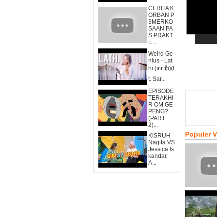
CERITA K
ORBAN P
3MERKO
SAAN PA
S PRAKT
E...
Weird Ge
nius - Lat
hi (ꦭꦛꦶ)(f
t. Sar...
EPISODE
TERAKHI
R OM GE
PENG?
(PART
2)...
Populer 
KISRUH
Nagita VS
Jessica Is
kandar,
A...