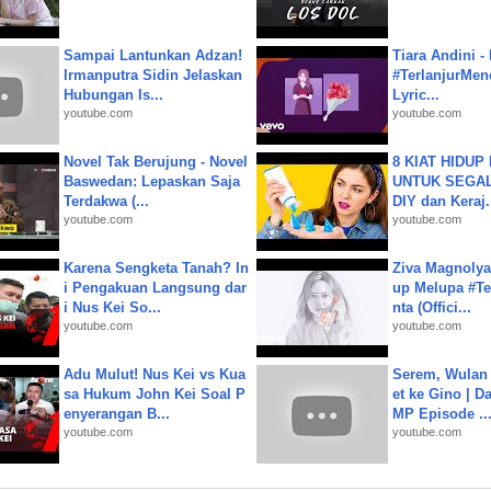
Sampai Lantunkan Adzan!
Tiara Andini -
Irmanputra Sidin Jelaskan
#TerlanjurMenc
Hubungan Is...
Lyric...
youtube.com
youtube.com
Novel Tak Berujung - Novel
8 KIAT HIDUP
Baswedan: Lepaskan Saja
UNTUK SEGALA
Terdakwa (...
DIY dan Keraj.
youtube.com
youtube.com
Karena Sengketa Tanah? In
Ziva Magnolya
i Pengakuan Langsung dar
up Melupa #Te
i Nus Kei So...
nta (Offici...
youtube.com
youtube.com
Adu Mulut! Nus Kei vs Kua
Serem, Wulan
sa Hukum John Kei Soal P
et ke Gino | D
enyerangan B...
MP Episode ..
youtube.com
youtube.com