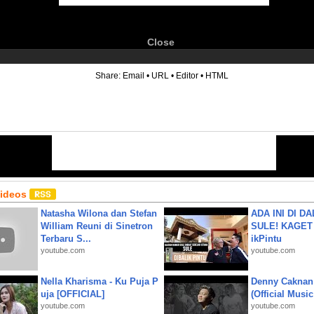
Close
6
Share:
Email
•
URL
•
Editor
•
HTML
Videos
Natasha Wilona dan Stefan
ADA INI DI 
William Reuni di Sinetron
SULE! KAGET 
Terbaru S...
ikPintu
youtube.com
youtube.com
Nella Kharisma - Ku Puja P
Denny Caknan
uja [OFFICIAL]
(Official Musi
youtube.com
youtube.com