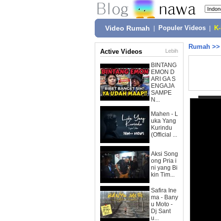
Video Rumah
|
Populer Videos
|
K
Rumah
>
Active Videos
Lebih
BINTANG
EMON D
ARI GA S
ENGAJA
SAMPE
N...
Mahen - L
uka Yang
Kurindu
(Official ...
Aksi Song
ong Pria i
ni yang Bi
kin Tim...
Safira Ine
ma - Bany
u Moto -
Dj Sant
u...