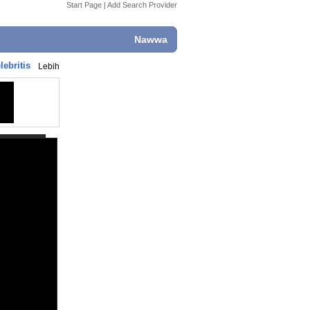
Start Page
|
Add Search Provider
Nawwa
ebritis
Lebih