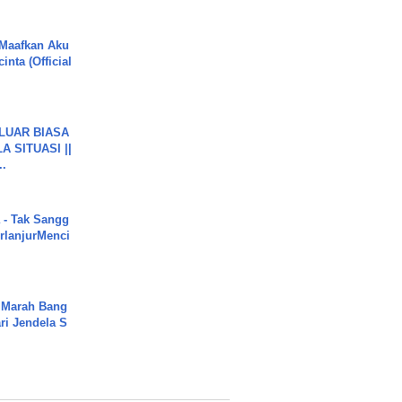
 Maafkan Aku
inta (Official
 LUAR BIASA
 SITUASI ||
..
 - Tak Sangg
rlanjurMenci
 Marah Bang
ari Jendela S
.