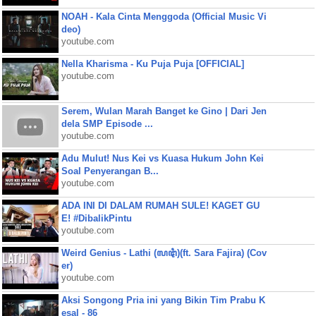
NOAH - Kala Cinta Menggoda (Official Music Vi
deo)
youtube.com
Nella Kharisma - Ku Puja Puja [OFFICIAL]
youtube.com
Serem, Wulan Marah Banget ke Gino | Dari Jen
dela SMP Episode ...
youtube.com
Adu Mulut! Nus Kei vs Kuasa Hukum John Kei
Soal Penyerangan B...
youtube.com
ADA INI DI DALAM RUMAH SULE! KAGET GU
E! #DibalikPintu
youtube.com
Weird Genius - Lathi (ꦭꦛꦶ)(ft. Sara Fajira) (Cov
er)
youtube.com
Aksi Songong Pria ini yang Bikin Tim Prabu K
esal - 86