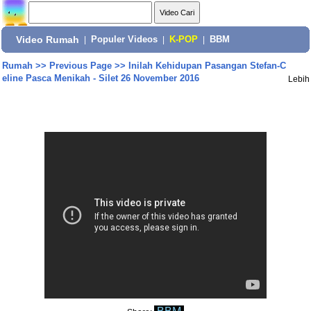
Video Rumah
|
Populer Videos
|
K-POP
|
BBM
Rumah
>>
Previous Page
>>
Inilah Kehidupan Pasangan Stefan-C
eline Pasca Menikah - Silet 26 November 2016
Lebih