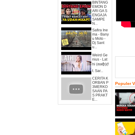
BINTANG
EMON D
ARI GA S
ENGAJA
SAMPE
N...
Safira Ine
ma - Bany
u Moto -
Dj Sant
u...
Weird Ge
nius - Lat
hi (ꦭꦛꦶ)(f
t. Sar...
CERITA K
ORBAN P
Populer 
3MERKO
SAAN PA
S PRAKT
E...