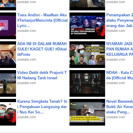
youtube.com
youtube.com
Tiara Andini - Maafkan Aku
Penampakan 2
#TerlanjurMencinta (Official
elaku Penyera
Lyric...
erang dan Jak.
youtube.com
youtube.com
ADA INI DI DALAM RUMAH
NYAMAR JADI
SULE! KAGET GUE! #Dibal
PAN RUMAH A
ikPintu
KELUARGA P
youtube.com
youtube.com
Video Detik detik Prajurit T
NOAH - Kala C
NI Hadang Tank Israel
da (Official M
youtube.com
youtube.com
Karena Sengketa Tanah? In
Novel Baswed
i Pengakuan Langsung dar
Bukti Air Kera
i Nus Kei So...
elaku Peng...
youtube.com
youtube.com