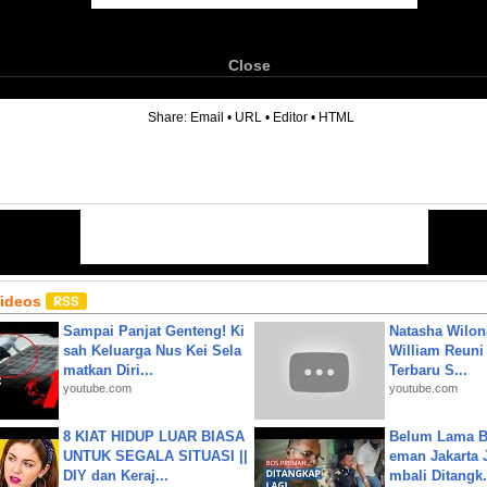
Close
6
Share:
Email
•
URL
•
Editor
•
HTML
Videos
Sampai Panjat Genteng! Ki
Natasha Wilon
sah Keluarga Nus Kei Sela
William Reuni 
matkan Diri...
Terbaru S...
youtube.com
youtube.com
8 KIAT HIDUP LUAR BIASA
Belum Lama B
UNTUK SEGALA SITUASI ||
eman Jakarta 
DIY dan Keraj...
mbali Ditangk.