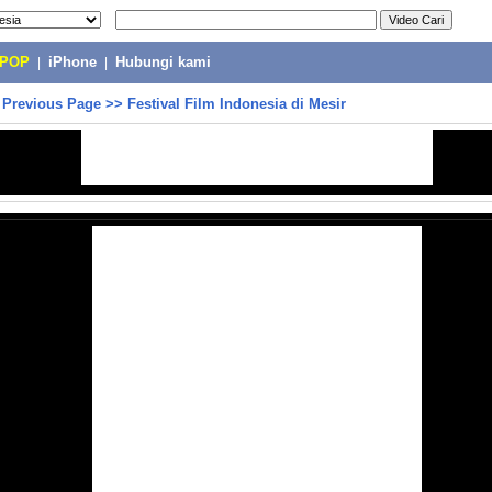
-POP
|
iPhone
|
Hubungi kami
>
Previous Page
>>
Festival Film Indonesia di Mesir