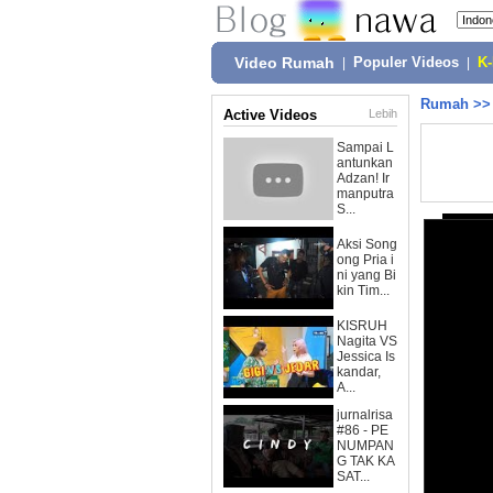
Video Rumah
|
Populer Videos
|
K
Rumah
>
Active Videos
Lebih
Sampai L
antunkan
Adzan! Ir
manputra
S...
Aksi Song
ong Pria i
ni yang Bi
kin Tim...
KISRUH
Nagita VS
Jessica Is
kandar,
A...
jurnalrisa
#86 - PE
NUMPAN
G TAK KA
SAT...