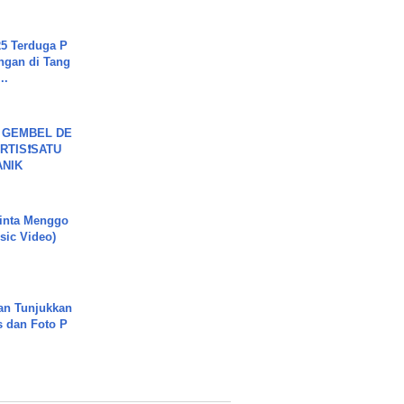
5 Terduga P
ngan di Tang
..
 GEMBEL DE
RTIS❗SATU
ANIK
inta Menggo
usic Video)
an Tunjukkan
s dan Foto P