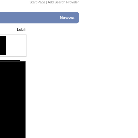
Start Page
|
Add Search Provider
Nawwa
Lebih