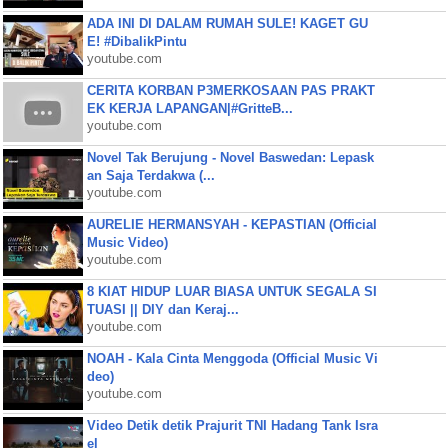
ADA INI DI DALAM RUMAH SULE! KAGET GU
E! #DibalikPintu
youtube.com
CERITA KORBAN P3MERKOSAAN PAS PRAKT
EK KERJA LAPANGAN|#GritteB...
youtube.com
Novel Tak Berujung - Novel Baswedan: Lepask
an Saja Terdakwa (...
youtube.com
AURELIE HERMANSYAH - KEPASTIAN (Official
Music Video)
youtube.com
8 KIAT HIDUP LUAR BIASA UNTUK SEGALA SI
TUASI || DIY dan Keraj...
youtube.com
NOAH - Kala Cinta Menggoda (Official Music Vi
deo)
youtube.com
Video Detik detik Prajurit TNI Hadang Tank Isra
el