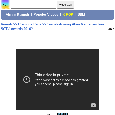
Video Rumah
|
Populer Videos
|
K-POP
|
BBM
Rumah
>>
Previous Page
>>
Siapakah yang Akan Memenangkan
SCTV Awards 2016?
Lebih