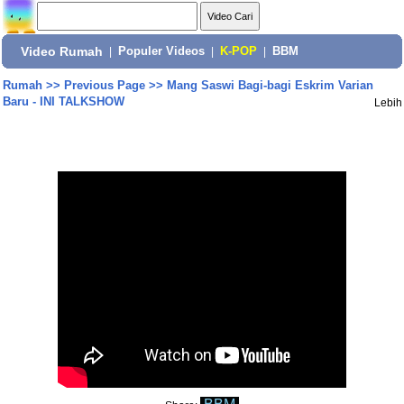
Video Rumah
|
Populer Videos
|
K-POP
|
BBM
Rumah
>>
Previous Page
>>
Mang Saswi Bagi-bagi Eskrim Varian
Baru - INI TALKSHOW
Lebih