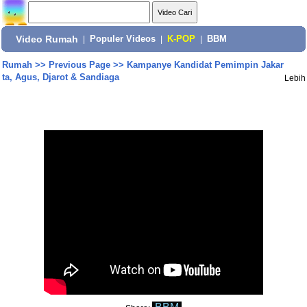
Video Rumah
|
Populer Videos
|
K-POP
|
BBM
Rumah
>>
Previous Page
>>
Kampanye Kandidat Pemimpin Jakar
ta, Agus, Djarot & Sandiaga
Lebih