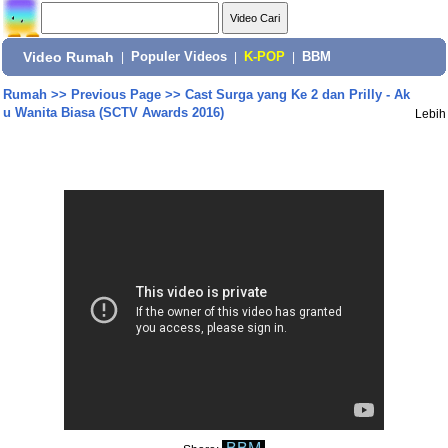
Video Rumah
|
Populer Videos
|
K-POP
|
BBM
Rumah
>>
Previous Page
>>
Cast Surga yang Ke 2 dan Prilly - Ak
u Wanita Biasa (SCTV Awards 2016)
Lebih