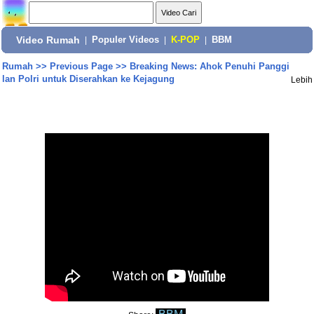
Video Rumah
|
Populer Videos
|
K-POP
|
BBM
Rumah
>>
Previous Page
>>
Breaking News: Ahok Penuhi Panggi
lan Polri untuk Diserahkan ke Kejagung
Lebih