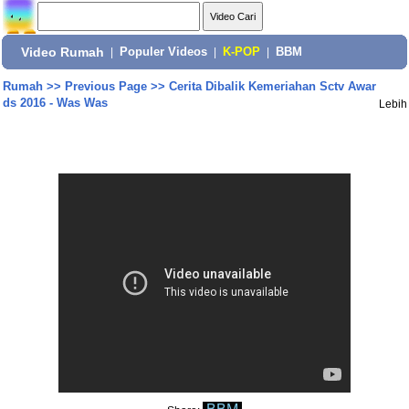
Video Rumah
|
Populer Videos
|
K-POP
|
BBM
Rumah
>>
Previous Page
>>
Cerita Dibalik Kemeriahan Sctv Awar
ds 2016 - Was Was
Lebih