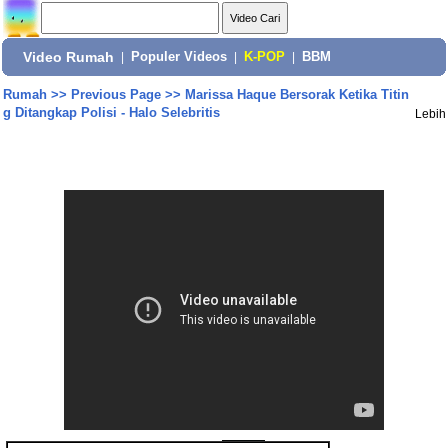
Video Rumah
|
Populer Videos
|
K-POP
|
BBM
Rumah
>>
Previous Page
>>
Marissa Haque Bersorak Ketika Titin
g Ditangkap Polisi - Halo Selebritis
Lebih