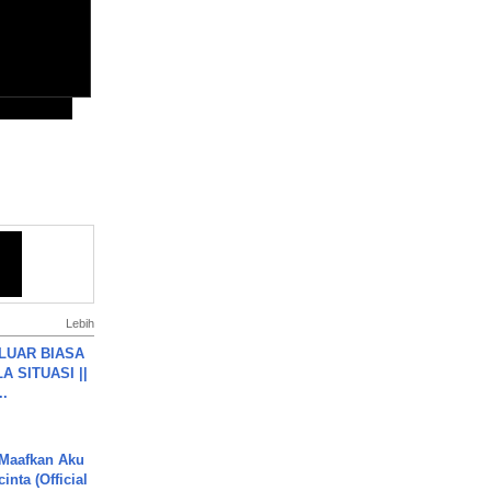
Lebih
 LUAR BIASA
 SITUASI ||
..
 Maafkan Aku
inta (Official