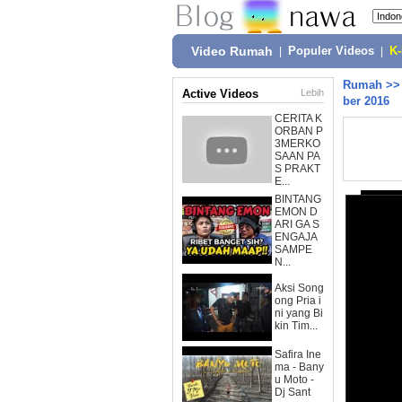
Video Rumah
|
Populer Videos
|
K
Rumah
>
Active Videos
Lebih
ber 2016
CERITA K
ORBAN P
3MERKO
SAAN PA
S PRAKT
E...
BINTANG
EMON D
ARI GA S
ENGAJA
SAMPE
N...
Aksi Song
ong Pria i
ni yang Bi
kin Tim...
Safira Ine
ma - Bany
u Moto -
Dj Sant