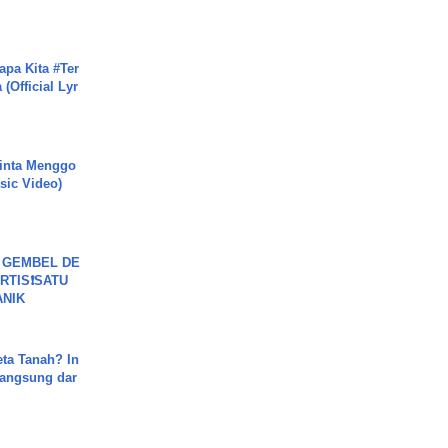
apa Kita #Ter
(Official Lyr
inta Menggo
usic Video)
 GEMBEL DE
RTIS❗SATU
ANIK
ta Tanah? In
Langsung dar