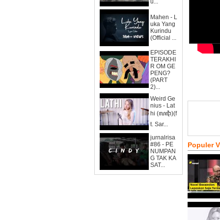
u...
Mahen - L
uka Yang
Kurindu
(Official ...
EPISODE
TERAKHI
R OM GE
PENG?
(PART
2)...
Weird Ge
nius - Lat
hi (ꦭꦛꦶ)(f
t. Sar...
jurnalrisa
#86 - PE
Populer 
NUMPAN
G TAK KA
SAT...