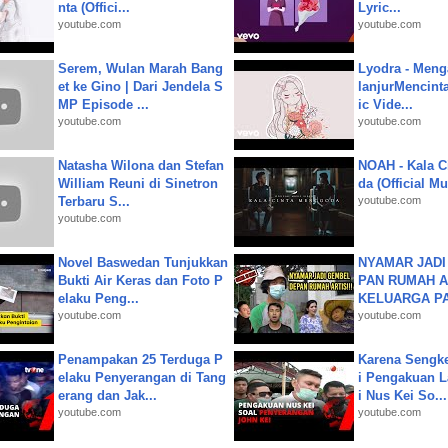
nta (Offici...
Lyric...
youtube.com
youtube.com
Serem, Wulan Marah Bang
Lyodra - Meng
et ke Gino | Dari Jendela S
lanjurMencinta 
MP Episode ...
ic Vide...
youtube.com
youtube.com
Natasha Wilona dan Stefan
NOAH - Kala C
William Reuni di Sinetron
da (Official M
Terbaru S...
youtube.com
youtube.com
Novel Baswedan Tunjukkan
NYAMAR JADI
Bukti Air Keras dan Foto P
PAN RUMAH A
elaku Peng...
KELUARGA P
youtube.com
youtube.com
Penampakan 25 Terduga P
Karena Sengke
elaku Penyerangan di Tang
i Pengakuan 
erang dan Jak...
i Nus Kei So...
youtube.com
youtube.com