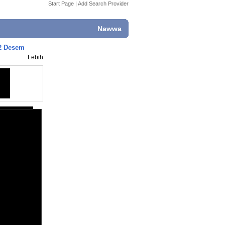
Start Page
|
Add Search Provider
Nawwa
02 Desem
Lebih