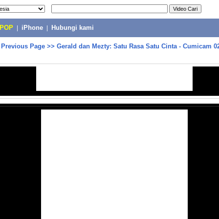
-POP
|
iPhone
|
Hubungi kami
>
Previous Page
>>
Gerald dan Mezty: Satu Rasa Satu Cinta - Cumicam 