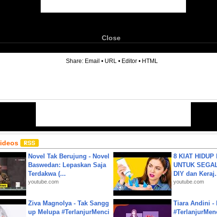
Close
6
Share:
Email
•
URL
•
Editor
•
HTML
Videos
Novel Tak Berujung - Novel
8 KIAT HIDUP
Baswedan: Lepaskan Saja
UNTUK SEGALA
Terdakwa (...
DIY dan Keraj.
youtube.com
youtube.com
Ziva Magnolya - Tak Sangg
Tiara Andini -
up Melupa #TerlanjurMenci
#TerlanjurMenc