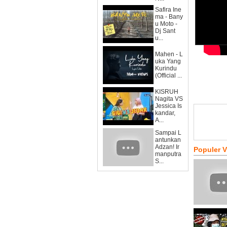
Safira Ine
ma - Bany
u Moto -
Dj Sant
u...
Mahen - L
uka Yang
Kurindu
(Official ...
KISRUH
Nagita VS
Jessica Is
kandar,
A...
Sampai L
antunkan
Adzan! Ir
Populer 
manputra
S...