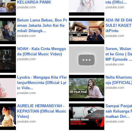
KELUARGA PANIK
nta (Offici...
youtube.com
youtube.com
Belum Lama Bebas, Bos Pr
ADA INI DI 
eman Jakarta John Kei Ke
SULE! KAGET 
mbali Ditangk...
ikPintu
youtube.com
youtube.com
NOAH - Kala Cinta Menggo
Serem, Wulan
da (Official Music Video)
et ke Gino | D
youtube.com
MP Episode ..
youtube.com
Lyodra - Mengapa Kita #Ter
Nella Kharism
lanjurMencinta (Official Lyr
uja [OFFICIAL
ic Vide...
youtube.com
youtube.com
AURELIE HERMANSYAH -
Sampai Panjat
KEPASTIAN (Official Music
sah Keluarga 
Video)
matkan Diri...
youtube.com
youtube.com