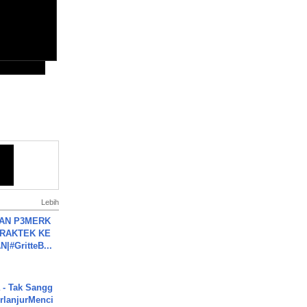
Lebih
BAN P3MERK
PRAKTEK KE
#GritteB...
 - Tak Sangg
rlanjurMenci