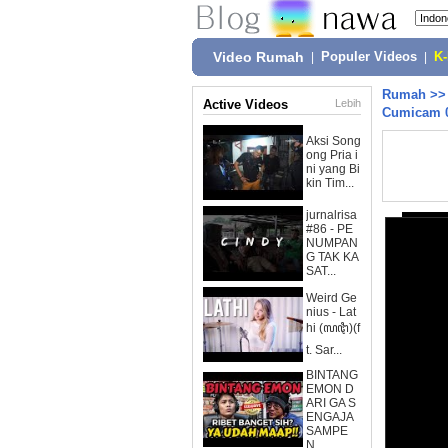
Video Rumah
|
Populer Videos
|
K
Rumah
>
Active Videos
Lebih
Cumicam 0
Aksi Song
ong Pria i
ni yang Bi
kin Tim...
jurnalrisa
#86 - PE
NUMPAN
G TAK KA
SAT...
Weird Ge
nius - Lat
hi (ꦭꦛꦶ)(f
t. Sar...
BINTANG
EMON D
ARI GA S
ENGAJA
SAMPE
N...