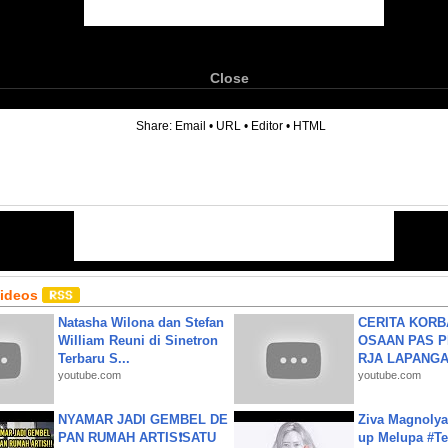
Close
6
Share:
Email
•
URL
•
Editor
•
HTML
Videos
Natasha Wilona dan Stefan
CERITA KOR
William Reuni di Sinetron
OSAAN PAS 
Terbaru S...
RJA LAPANGAN|
youtube.com
youtube.com
NYAMAR JADI GEMBEL DE
Ziva Magnolya
PAN RUMAH ARTIS❗SATU
up Melupa #Te