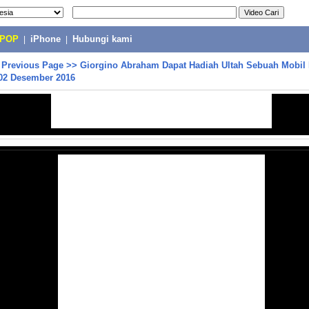
-POP
|
iPhone
|
Hubungi kami
>
Previous Page
>>
Giorgino Abraham Dapat Hadiah Ultah Sebuah Mobil
2 Desember 2016