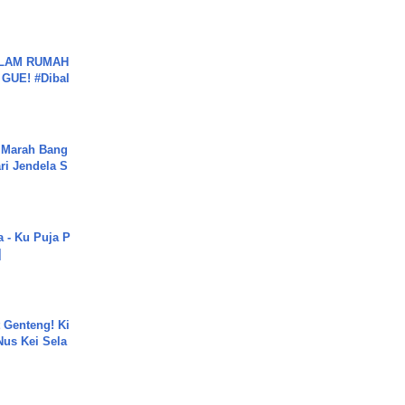
DALAM RUMAH
GUE! #Dibal
 Marah Bang
ari Jendela S
.
a - Ku Puja P
]
 Genteng! Ki
Nus Kei Sela