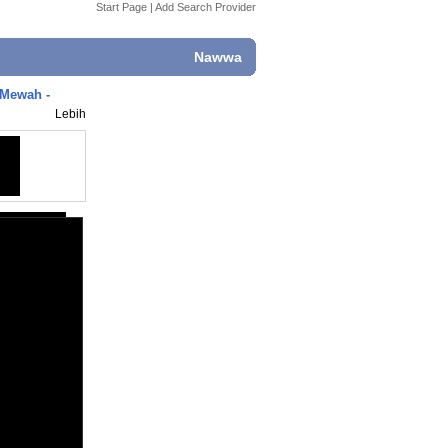
Start Page
|
Add Search Provider
Nawwa
 Mewah -
Lebih