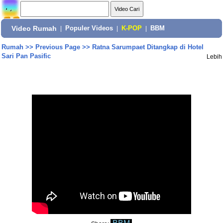
Video Rumah
|
Populer Videos
|
K-POP
|
BBM
Rumah
>>
Previous Page
>>
Ratna Sarumpaet Ditangkap di Hotel
Sari Pan Pasific
Lebih