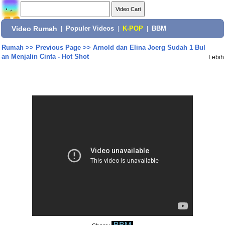
Video Rumah
|
Populer Videos
|
K-POP
|
BBM
Rumah
>>
Previous Page
>>
Arnold dan Elina Joerg Sudah 1 Bul
an Menjalin Cinta - Hot Shot
Lebih