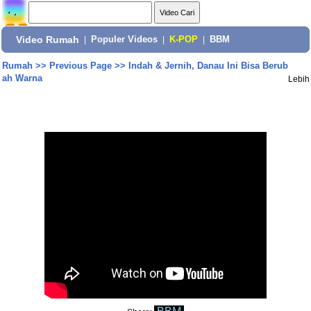
Video Rumah
|
Populer Videos
|
K-POP
|
BBM
Rumah
>>
Previous Page
>>
Indah & Jernih, Danau Ini Bisa Berub
ah Warna
Lebih