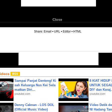
Close
6
Share:
Email
•
URL
•
Editor
•
HTML
Videos
Sampai Panjat Genteng! Ki
8 KIAT HIDUP
sah Keluarga Nus Kei Sela
UNTUK SEGALA
matkan Diri...
DIY dan Keraj.
youtube.com
youtube.com
Denny Caknan - LOS DOL
Video Detik det
(Official Music Video)
NI Hadang Tank