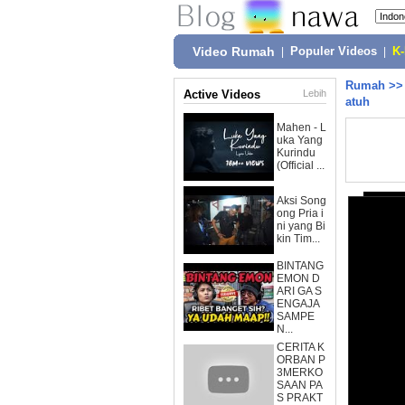
Video Rumah
|
Populer Videos
|
K
Rumah
>
Active Videos
Lebih
atuh
Mahen - L
uka Yang
Kurindu
(Official ...
Aksi Song
ong Pria i
ni yang Bi
kin Tim...
BINTANG
EMON D
ARI GA S
ENGAJA
SAMPE
N...
CERITA K
ORBAN P
3MERKO
SAAN PA
S PRAKT