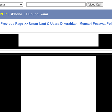
-POP
|
iPhone
|
Hubungi kami
>
Previous Page
>>
Unsur Laut & Udara Dikerahkan, Mencari Pesawat Pol