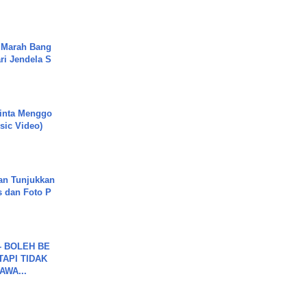
 Marah Bang
ari Jendela S
.
inta Menggo
usic Video)
an Tunjukkan
s dan Foto P
7 - BOLEH BE
TAPI TIDAK
WA...