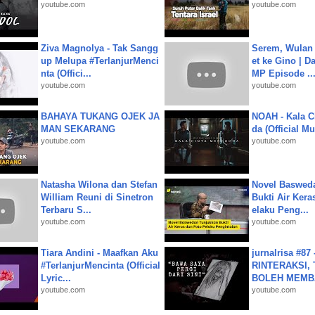
youtube.com
youtube.com
Ziva Magnolya - Tak Sangg
Serem, Wulan
up Melupa #TerlanjurMenci
et ke Gino | D
nta (Offici...
MP Episode ..
youtube.com
youtube.com
BAHAYA TUKANG OJEK JA
NOAH - Kala C
MAN SEKARANG
da (Official M
youtube.com
youtube.com
Natasha Wilona dan Stefan
Novel Baswed
William Reuni di Sinetron
Bukti Air Kera
Terbaru S...
elaku Peng...
youtube.com
youtube.com
Tiara Andini - Maafkan Aku
jurnalrisa #8
#TerlanjurMencinta (Official
RINTERAKSI, 
Lyric...
BOLEH MEMBA
youtube.com
youtube.com