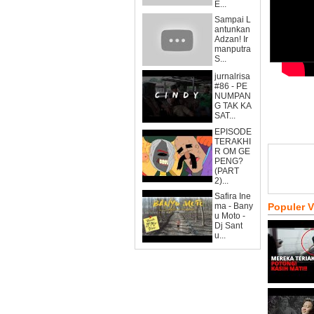
E...
Sampai L
antunkan
Adzan! Ir
manputra
S...
jurnalrisa
#86 - PE
NUMPAN
G TAK KA
SAT...
EPISODE
TERAKHI
R OM GE
PENG?
(PART
2)...
Safira Ine
ma - Bany
Populer 
u Moto -
Dj Sant
u...