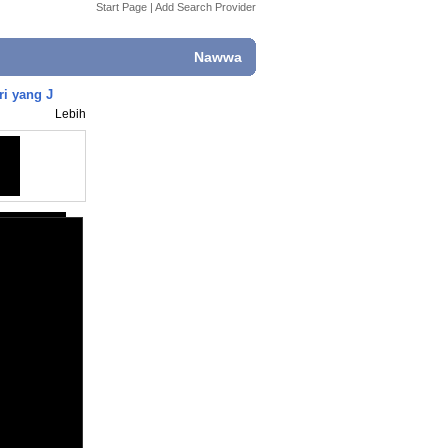
Start Page
|
Add Search Provider
Nawwa
ri yang J
Lebih