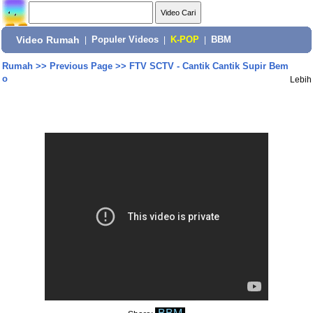
Video Rumah
|
Populer Videos
|
K-POP
|
BBM
Rumah
>>
Previous Page
>>
FTV SCTV - Cantik Cantik Supir Bem
o
Lebih