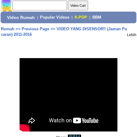
Video Rumah
|
Populer Videos
|
K-POP
|
BBM
Rumah
>>
Previous Page
>>
VIDEO YANG DISENSOR!! (Jaman Pa
caran) 2011-2016
Lebih