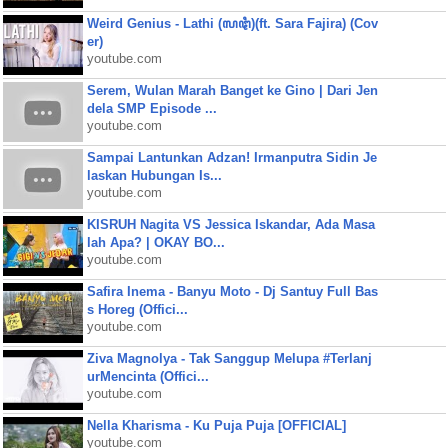
Weird Genius - Lathi (ꦭꦛꦶ)(ft. Sara Fajira) (Cov
er)
youtube.com
Serem, Wulan Marah Banget ke Gino | Dari Jen
dela SMP Episode ...
youtube.com
Sampai Lantunkan Adzan! Irmanputra Sidin Je
laskan Hubungan Is...
youtube.com
KISRUH Nagita VS Jessica Iskandar, Ada Masa
lah Apa? | OKAY BO...
youtube.com
Safira Inema - Banyu Moto - Dj Santuy Full Bas
s Horeg (Offici...
youtube.com
Ziva Magnolya - Tak Sanggup Melupa #Terlanj
urMencinta (Offici...
youtube.com
Nella Kharisma - Ku Puja Puja [OFFICIAL]
youtube.com