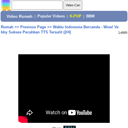
Video Rumah
|
Populer Videos
|
K-POP
|
BBM
Rumah
>>
Previous Page
>>
Waktu Indonesia Bercanda - Wow! Ve
bby Sukses Pecahkan TTS Tersulit (2/4)
Lebih