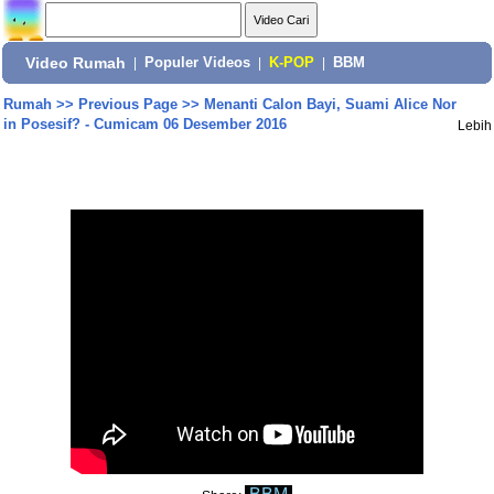
Video Rumah
|
Populer Videos
|
K-POP
|
BBM
Rumah
>>
Previous Page
>>
Menanti Calon Bayi, Suami Alice Nor
in Posesif? - Cumicam 06 Desember 2016
Lebih