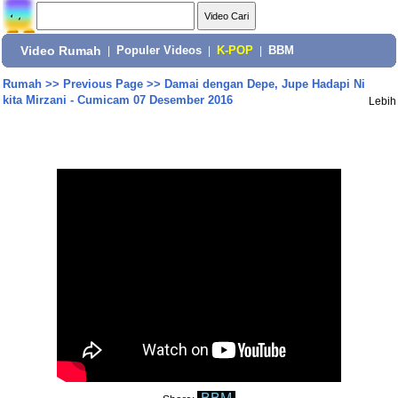
Video Rumah
|
Populer Videos
|
K-POP
|
BBM
Rumah
>>
Previous Page
>>
Damai dengan Depe, Jupe Hadapi Ni
kita Mirzani - Cumicam 07 Desember 2016
Lebih