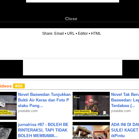
Close
6
Share:
Email
•
URL
•
Editor
•
HTML
Videos
Novel Baswedan Tunjukkan
Novel Tak Ber
Bukti Air Keras dan Foto P
Baswedan: Le
elaku Peng...
Terdakwa (...
youtube.com
youtube.com
jurnalrisa #87 - BOLEH BE
ADA INI DI 
RINTERAKSI, TAPI TIDAK
SULE! KAGET 
BOLEH MEMBAWA...
ikPintu