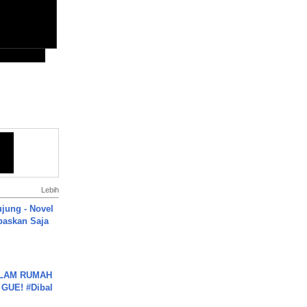
Lebih
ujung - Novel
paskan Saja
DALAM RUMAH
GUE! #Dibal