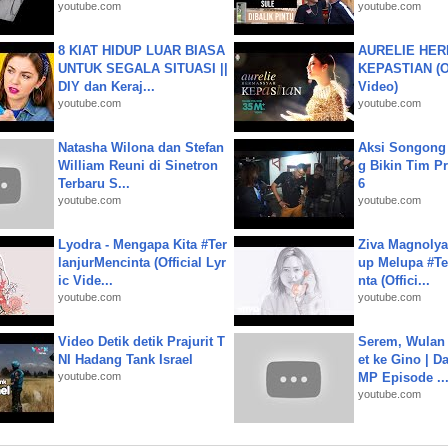
youtube.com
youtube.com
8 KIAT HIDUP LUAR BIASA
AURELIE HER
UNTUK SEGALA SITUASI ||
KEPASTIAN (Of
DIY dan Keraj...
Video)
youtube.com
youtube.com
Natasha Wilona dan Stefan
Aksi Songong 
William Reuni di Sinetron
g Bikin Tim Pr
Terbaru S...
6
youtube.com
youtube.com
Lyodra - Mengapa Kita #Ter
Ziva Magnolya
lanjurMencinta (Official Lyr
up Melupa #Te
ic Vide...
nta (Offici...
youtube.com
youtube.com
Video Detik detik Prajurit T
Serem, Wulan
NI Hadang Tank Israel
et ke Gino | D
youtube.com
MP Episode ..
youtube.com