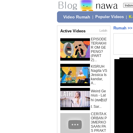
Video Rumah
|
Populer Videos
|
K
Rumah
>
Active Videos
Lebih
EPISODE
TERAKHI
R OM GE
PENG?
(PART
2)...
KISRUH
Nagita VS
Jessica Is
kandar,
A...
Weird Ge
nius - Lat
hi (ꦭꦛꦶ)(f
t. Sar...
CERITA K
ORBAN P
3MERKO
SAAN PA
S PRAKT