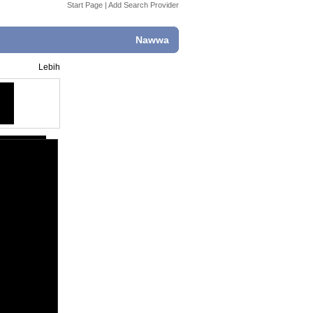
Start Page
|
Add Search Provider
Nawwa
Lebih