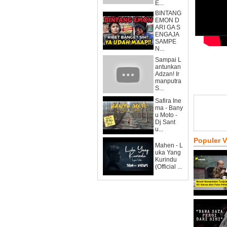
E...
BINTANG
EMON D
ARI GA S
ENGAJA
SAMPE
N...
Sampai L
antunkan
Adzan! Ir
manputra
S...
Safira Ine
ma - Bany
u Moto -
Dj Sant
u...
Populer 
Mahen - L
uka Yang
Kurindu
(Official ...