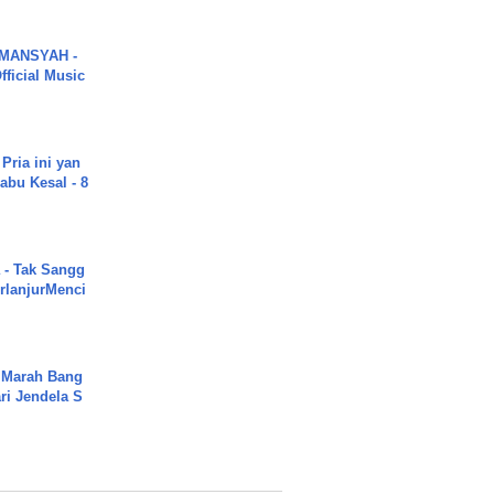
MANSYAH -
ficial Music
Pria ini yan
abu Kesal - 8
 - Tak Sangg
rlanjurMenci
 Marah Bang
ari Jendela S
.