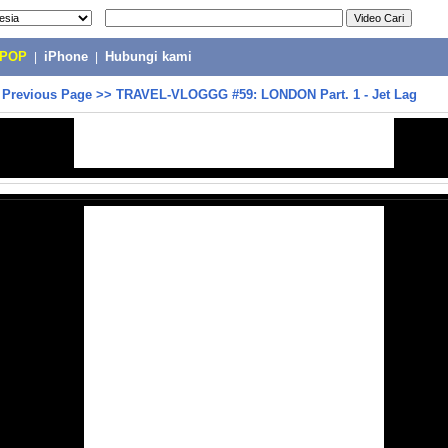
-POP
|
iPhone
|
Hubungi kami
>
Previous Page
>>
TRAVEL-VLOGGG #59: LONDON Part. 1 - Jet Lag