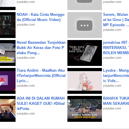
youtube.com
youtube.com
NOAH - Kala Cinta Menggo
Serem, Wulan
da (Official Music Video)
et ke Gino | D
youtube.com
MP Episode ..
youtube.com
Novel Baswedan Tunjukkan
jurnalrisa #8
Bukti Air Keras dan Foto P
RINTERAKSI, 
elaku Peng...
BOLEH MEMBA
youtube.com
youtube.com
Tiara Andini - Maafkan Aku
Lyodra - Meng
#TerlanjurMencinta (Official
lanjurMencinta 
Lyric...
ic Vide...
youtube.com
youtube.com
ADA INI DI DALAM RUMAH
BAHAYA TUKA
SULE! KAGET GUE! #Dibal
MAN SEKARA
ikPintu
youtube.com
youtube.com