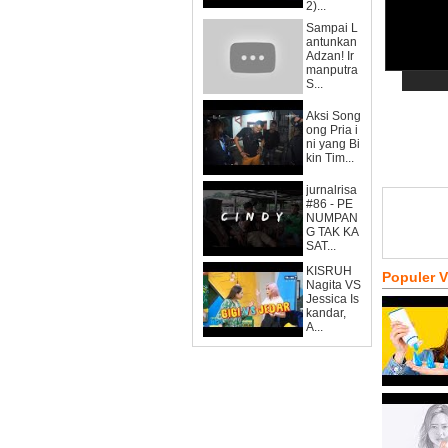
2)...
Sampai L
antunkan
Adzan! Ir
manputra
S...
Aksi Song
ong Pria i
ni yang Bi
kin Tim...
jurnalrisa
#86 - PE
NUMPAN
G TAK KA
SAT...
KISRUH
Populer 
Nagita VS
Jessica Is
kandar,
A...