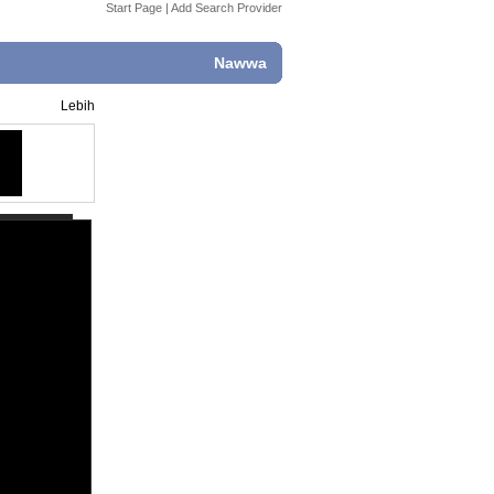
Start Page
|
Add Search Provider
Nawwa
Lebih