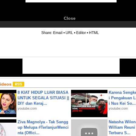
Close
6
Share:
Email
•
URL
•
Editor
•
HTML
Videos
8 KIAT HIDUP LUAR BIASA
Karena Sengke
UNTUK SEGALA SITUASI ||
i Pengakuan 
DIY dan Keraj...
i Nus Kei So...
youtube.com
youtube.com
Ziva Magnolya - Tak Sangg
Natasha Wilon
up Melupa #TerlanjurMenci
William Reuni 
nta (Offici...
Terbaru S...