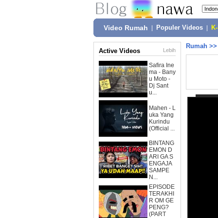
Video Rumah
|
Populer Videos
|
K
Rumah
>
Active Videos
Lebih
Safira Ine
ma - Bany
u Moto -
Dj Sant
u...
Mahen - L
uka Yang
Kurindu
(Official ...
BINTANG
EMON D
ARI GA S
ENGAJA
SAMPE
N...
EPISODE
TERAKHI
R OM GE
PENG?
(PART