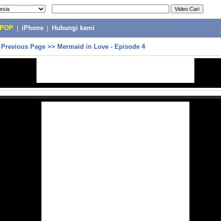
-POP
|
iPhone
|
Hubungi kami
>
Previous Page
>>
Mermaid in Love - Episode 4