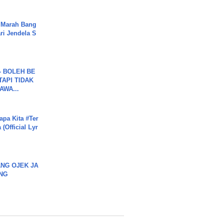
 Marah Bang
ari Jendela S
.
7 - BOLEH BE
TAPI TIDAK
WA...
apa Kita #Ter
(Official Lyr
NG OJEK JA
NG