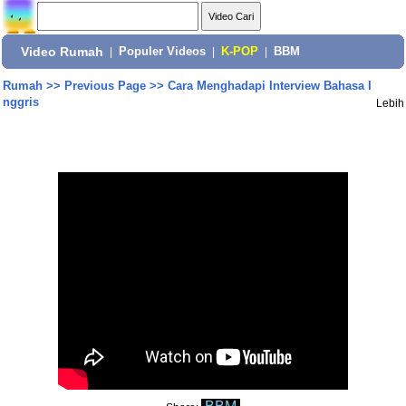
Video Rumah
|
Populer Videos
|
K-POP
|
BBM
Rumah
>>
Previous Page
>>
Cara Menghadapi Interview Bahasa I
nggris
Lebih