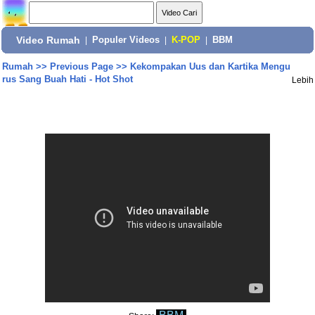
Video Rumah
|
Populer Videos
|
K-POP
|
BBM
Rumah
>>
Previous Page
>>
Kekompakan Uus dan Kartika Mengu
rus Sang Buah Hati - Hot Shot
Lebih