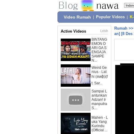
Video Rumah
|
Populer Videos
|
K
Rumah
>
Active Videos
Lebih
an] [8 Des
BINTANG
EMON D
ARI GA S
ENGAJA
SAMPE
N...
Weird Ge
nius - Lat
hi (ꦭꦛꦶ)(f
t. Sar...
Sampai L
antunkan
Adzan! Ir
manputra
S...
Mahen - L
uka Yang
Kurindu
(Official ...