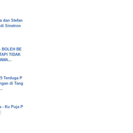
a dan Stefan
di Sinetron
7 - BOLEH BE
TAPI TIDAK
WA...
5 Terduga P
ngan di Tang
..
a - Ku Puja P
]