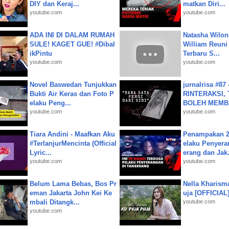
DIY dan Keraj...
matkan Diri...
youtube.com
youtube.com
ADA INI DI DALAM RUMAH
Natasha Wilon
SULE! KAGET GUE! #Dibal
William Reuni 
ikPintu
Terbaru S...
youtube.com
youtube.com
Novel Baswedan Tunjukkan
jurnalrisa #8
Bukti Air Keras dan Foto P
RINTERAKSI, 
elaku Peng...
BOLEH MEMBA
youtube.com
youtube.com
Tiara Andini - Maafkan Aku
Penampakan 2
#TerlanjurMencinta (Official
elaku Penyera
Lyric...
erang dan Jak.
youtube.com
youtube.com
Belum Lama Bebas, Bos Pr
Nella Kharism
eman Jakarta John Kei Ke
uja [OFFICIAL
mbali Ditangk...
youtube.com
youtube.com