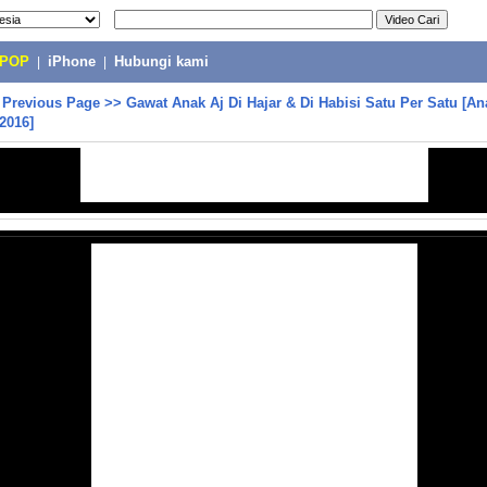
-POP
|
iPhone
|
Hubungi kami
>
Previous Page
>>
Gawat Anak Aj Di Hajar & Di Habisi Satu Per Satu [An
 2016]