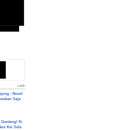
Lebih
ujung - Novel
paskan Saja
 Genteng! Ki
Nus Kei Sela