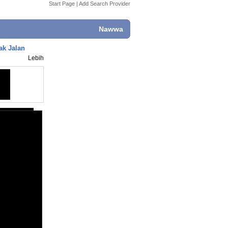
Start Page
|
Add Search Provider
Nawwa
ak Jalan
Lebih