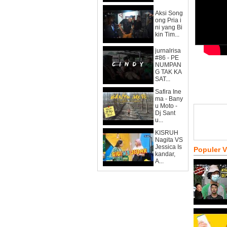
Aksi Song
ong Pria i
ni yang Bi
kin Tim...
jurnalrisa
#86 - PE
NUMPAN
G TAK KA
SAT...
Safira Ine
ma - Bany
u Moto -
Dj Sant
u...
KISRUH
Nagita VS
Jessica Is
Populer 
kandar,
A...