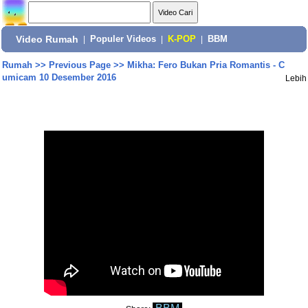
Video Rumah
|
Populer Videos
|
K-POP
|
BBM
Rumah
>>
Previous Page
>>
Mikha: Fero Bukan Pria Romantis - C
umicam 10 Desember 2016
Lebih