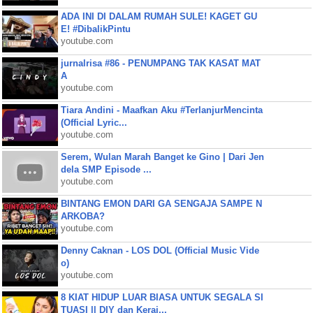
ADA INI DI DALAM RUMAH SULE! KAGET GU
E! #DibalikPintu
youtube.com
jurnalrisa #86 - PENUMPANG TAK KASAT MAT
A
youtube.com
Tiara Andini - Maafkan Aku #TerlanjurMencinta
(Official Lyric...
youtube.com
Serem, Wulan Marah Banget ke Gino | Dari Jen
dela SMP Episode ...
youtube.com
BINTANG EMON DARI GA SENGAJA SAMPE N
ARKOBA?
youtube.com
Denny Caknan - LOS DOL (Official Music Vide
o)
youtube.com
8 KIAT HIDUP LUAR BIASA UNTUK SEGALA SI
TUASI || DIY dan Keraj...