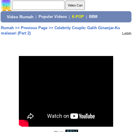
Video Rumah
|
Populer Videos
|
K-POP
|
BBM
Rumah
>>
Previous Page
>>
Celebrity Couple: Galih Ginanjar-Ku
malasari (Part 2)
Lebih