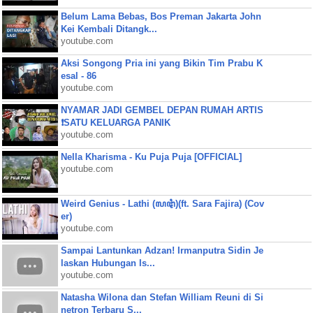
Belum Lama Bebas, Bos Preman Jakarta John
Kei Kembali Ditangk...
youtube.com
Aksi Songong Pria ini yang Bikin Tim Prabu K
esal - 86
youtube.com
NYAMAR JADI GEMBEL DEPAN RUMAH ARTIS
❗SATU KELUARGA PANIK
youtube.com
Nella Kharisma - Ku Puja Puja [OFFICIAL]
youtube.com
Weird Genius - Lathi (ꦭꦛꦶ)(ft. Sara Fajira) (Cov
er)
youtube.com
Sampai Lantunkan Adzan! Irmanputra Sidin Je
laskan Hubungan Is...
youtube.com
Natasha Wilona dan Stefan William Reuni di Si
netron Terbaru S...