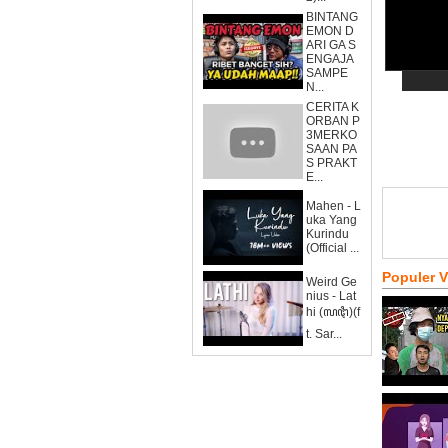
BINTANG
EMON D
ARI GA S
ENGAJA
SAMPE
N...
CERITA K
ORBAN P
3MERKO
SAAN PA
S PRAKT
E...
Mahen - L
uka Yang
Kurindu
(Official ...
Populer 
Weird Ge
nius - Lat
hi (ꦭꦛꦶ)(f
t. Sar...