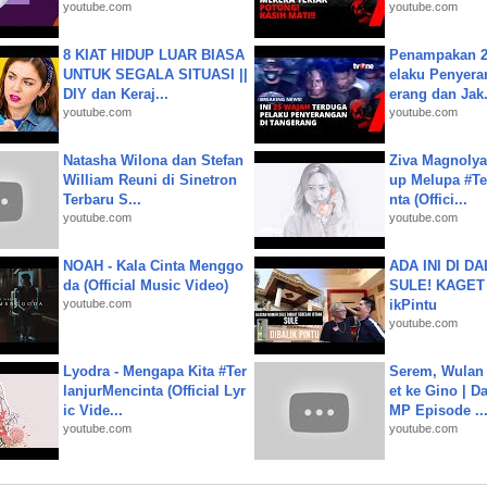
youtube.com
youtube.com
8 KIAT HIDUP LUAR BIASA
Penampakan 2
UNTUK SEGALA SITUASI ||
elaku Penyera
DIY dan Keraj...
erang dan Jak.
youtube.com
youtube.com
Natasha Wilona dan Stefan
Ziva Magnolya
William Reuni di Sinetron
up Melupa #Te
Terbaru S...
nta (Offici...
youtube.com
youtube.com
NOAH - Kala Cinta Menggo
ADA INI DI 
da (Official Music Video)
SULE! KAGET 
youtube.com
ikPintu
youtube.com
Lyodra - Mengapa Kita #Ter
Serem, Wulan
lanjurMencinta (Official Lyr
et ke Gino | D
ic Vide...
MP Episode ..
youtube.com
youtube.com