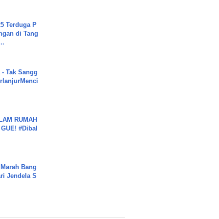
5 Terduga P
ngan di Tang
..
 - Tak Sangg
rlanjurMenci
DALAM RUMAH
GUE! #Dibal
 Marah Bang
ari Jendela S
.