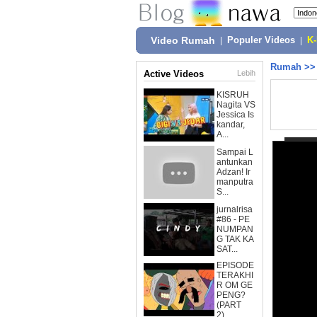
Video Rumah
|
Populer Videos
|
K
Rumah
>
Active Videos
Lebih
KISRUH
Nagita VS
Jessica Is
kandar,
A...
Sampai L
antunkan
Adzan! Ir
manputra
S...
jurnalrisa
#86 - PE
NUMPAN
G TAK KA
SAT...
EPISODE
TERAKHI
R OM GE
PENG?
(PART
2)...