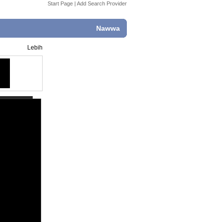
Start Page
|
Add Search Provider
Nawwa
Lebih