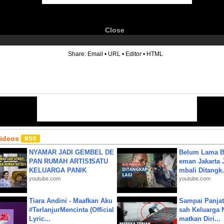
Close
6
Share:
Email
•
URL
•
Editor
•
HTML
Videos
NYAMAR JADI GEMBEL DE
Belum Lama B
PAN RUMAH ARTIS❗SATU
eman Jakarta 
KELUARGA PANIK
mbali Ditangk.
youtube.com
youtube.com
Tiara Andini - Maafkan Aku
Sampai Panjat
#TerlanjurMencinta (Official
sah Keluarga 
Lyric...
matkan Diri...