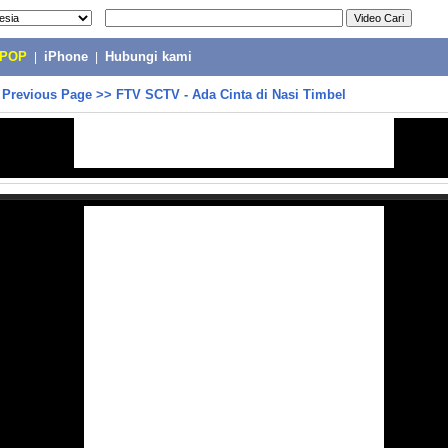
-POP
|
iPhone
|
Hubungi kami
>
Previous Page
>>
FTV SCTV - Ada Cinta di Nasi Timbel