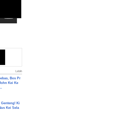
Lebih
ebas, Bos Pr
John Kei Ke
..
 Genteng! Ki
Nus Kei Sela