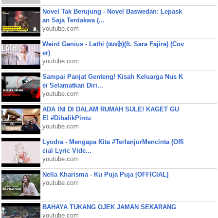
Novel Tak Berujung - Novel Baswedan: Lepask
an Saja Terdakwa (...
youtube.com
Weird Genius - Lathi (ꦭꦛꦶ)(ft. Sara Fajira) (Cov
er)
youtube.com
Sampai Panjat Genteng! Kisah Keluarga Nus K
ei Selamatkan Diri...
youtube.com
ADA INI DI DALAM RUMAH SULE! KAGET GU
E! #DibalikPintu
youtube.com
Lyodra - Mengapa Kita #TerlanjurMencinta (Offi
cial Lyric Vide...
youtube.com
Nella Kharisma - Ku Puja Puja [OFFICIAL]
youtube.com
BAHAYA TUKANG OJEK JAMAN SEKARANG
youtube.com