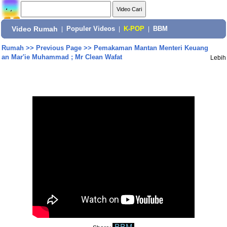
Video Rumah
|
Populer Videos
|
K-POP
|
BBM
Rumah
>>
Previous Page
>>
Pemakaman Mantan Menteri Keuang
an Mar'ie Muhammad ; Mr Clean Wafat
Lebih