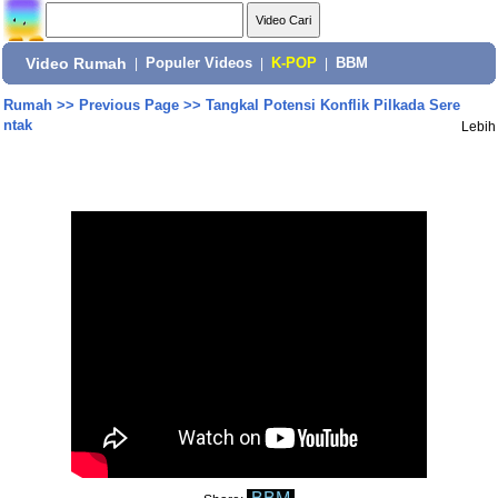
Video Rumah
|
Populer Videos
|
K-POP
|
BBM
Rumah
>>
Previous Page
>>
Tangkal Potensi Konflik Pilkada Sere
ntak
Lebih