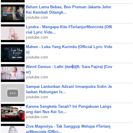
Belum Lama Bebas, Bos Preman Jakarta John
Kei Kembali Ditangk...
youtube.com
Lyodra - Mengapa Kita #TerlanjurMencinta (Offi
cial Lyric Vide...
youtube.com
Mahen - Luka Yang Kurindu (Official Lyric Vide
o)
youtube.com
Weird Genius - Lathi (ꦭꦛꦶ)(ft. Sara Fajira) (Cov
er)
youtube.com
Sampai Lantunkan Adzan! Irmanputra Sidin Je
laskan Hubungan Is...
youtube.com
Karena Sengketa Tanah? Ini Pengakuan Langs
ung dari Nus Kei So...
youtube.com
Ziva Magnolya - Tak Sanggup Melupa #Terlanj
urMencinta (Offici...