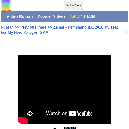
Video Rumah
|
Populer Videos
|
K-POP
|
BBM
Rumah
>>
Previous Page
>>
Zainal - Pemenang IDL 2016 My Teac
her My Hero Kategori SMA
Lebih