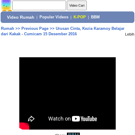
Video Rumah
|
Populer Videos
|
K-POP
|
BBM
Rumah
>>
Previous Page
>>
Urusan Cinta, Kezia Karamoy Belajar
dari Kakak - Cumicam 15 Desember 2016
Lebih