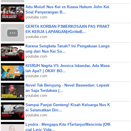
Adu Mulut! Nus Kei vs Kuasa Hukum John Kei
Soal Penyerangan B...
youtube.com
CERITA KORBAN P3MERKOSAAN PAS PRAKT
EK KERJA LAPANGAN|#GritteB...
youtube.com
Karena Sengketa Tanah? Ini Pengakuan Langs
ung dari Nus Kei So...
youtube.com
KISRUH Nagita VS Jessica Iskandar, Ada Masa
lah Apa? | OKAY BO...
youtube.com
Novel Tak Berujung - Novel Baswedan: Lepask
an Saja Terdakwa (...
youtube.com
Sampai Panjat Genteng! Kisah Keluarga Nus K
ei Selamatkan Diri...
youtube.com
Lyodra - Mengapa Kita #TerlanjurMencinta (Offi
cial Lyric Vide...