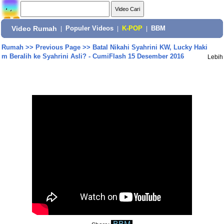
Video Rumah
|
Populer Videos
|
K-POP
|
BBM
Rumah
>>
Previous Page
>>
Batal Nikahi Syahrini KW, Lucky Haki
m Beralih ke Syahrini Asli? - CumiFlash 15 Desember 2016
Lebih