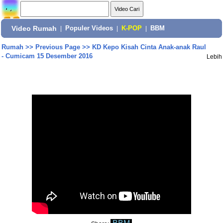
Video Rumah
|
Populer Videos
|
K-POP
|
BBM
Rumah
>>
Previous Page
>>
KD Kepo Kisah Cinta Anak-anak Raul
- Cumicam 15 Desember 2016
Lebih