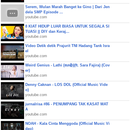
Serem, Wulan Marah Banget ke Gino | Dari Jen
dela SMP Episode ...
youtube.com
8 KIAT HIDUP LUAR BIASA UNTUK SEGALA SI
TUASI || DIY dan Keraj...
youtube.com
Video Detik detik Prajurit TNI Hadang Tank Isra
el
youtube.com
Weird Genius - Lathi (ꦭꦛꦶ)(ft. Sara Fajira) (Cov
er)
youtube.com
Denny Caknan - LOS DOL (Official Music Vide
o)
youtube.com
jurnalrisa #86 - PENUMPANG TAK KASAT MAT
A
youtube.com
NOAH - Kala Cinta Menggoda (Official Music Vi
deo)