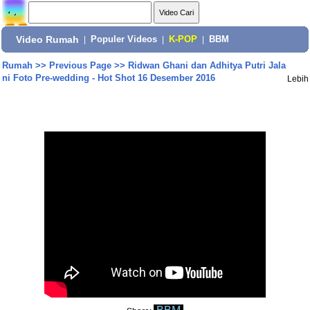
Video Rumah
|
Populer Videos
|
K-POP
|
BBM
Rumah
>>
Previous Page
>>
Ridwan Ghani dan Adhitya Putri Jala
ni Foto Pre-wedding - Hot Shot 16 Desember 2016
Lebih